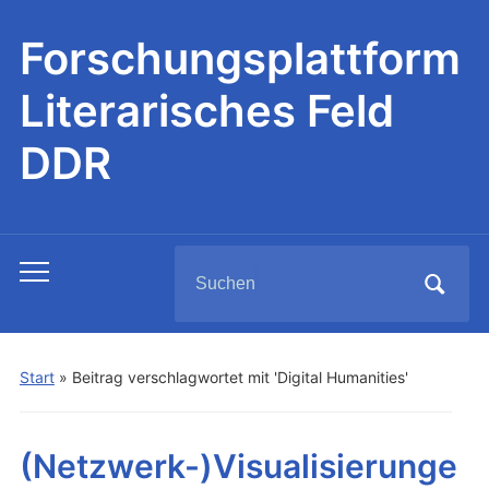
Forschungsplattform
Literarisches Feld
DDR
Search
Toggle
for:
mobile
menu
Start
»
Beitrag verschlagwortet mit 'Digital Humanities'
(Netzwerk-)Visualisierunge