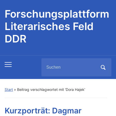
Forschungsplattform
Literarisches Feld
DDR
Search
Toggle
for:
mobile
menu
Start
»
Beitrag verschlagwortet mit 'Dora Hajek'
Kurzporträt: Dagmar