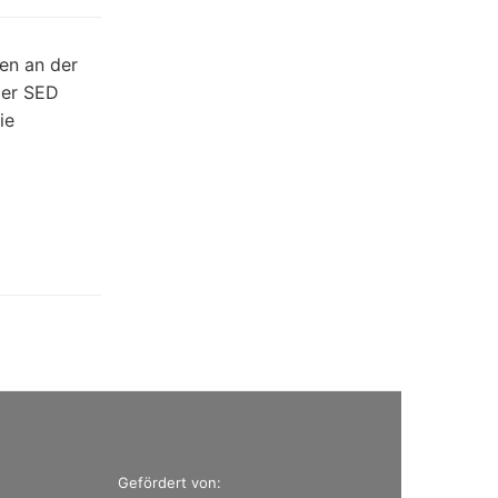
en an der
der SED
ie
Gefördert von: