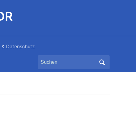
DDR
 & Datenschutz
Search
for: