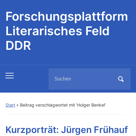
Forschungsplattform
Literarisches Feld
DDR
Search
Toggle
for:
mobile
menu
Start
»
Beitrag verschlagwortet mit 'Holger Benkel'
Kurzporträt: Jürgen Frühauf