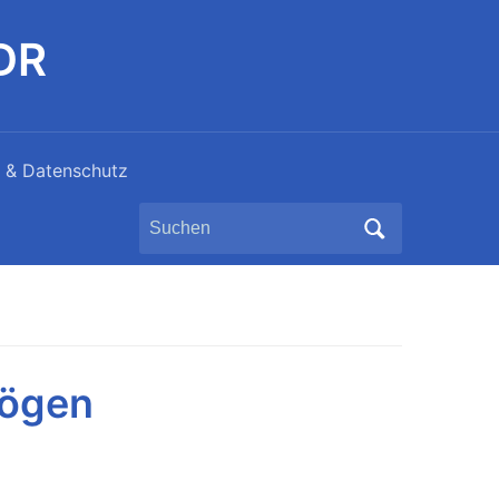
DDR
 & Datenschutz
Search
for:
bögen