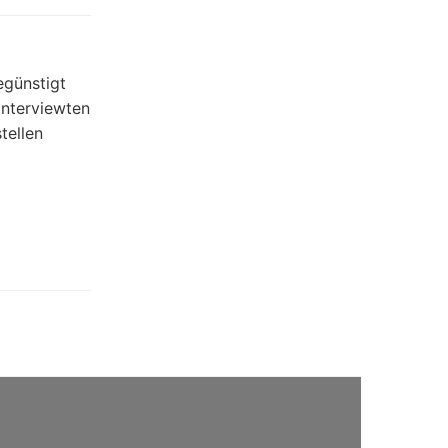
egünstigt
interviewten
tellen