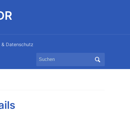
DDR
 & Datenschutz
Search
for:
ails