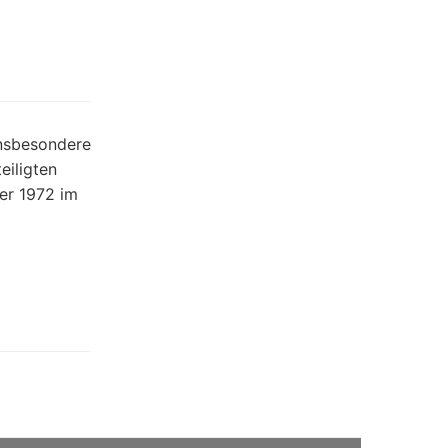
insbesondere
eiligten
ter 1972 im