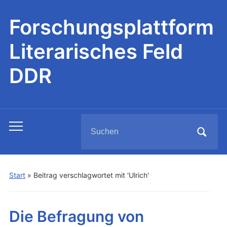
Forschungsplattform
Literarisches Feld
DDR
Search
Toggle
for:
mobile
menu
Start
»
Beitrag verschlagwortet mit 'Ulrich'
Die Befragung von