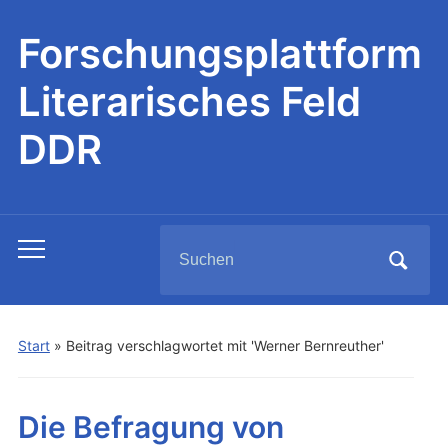
Forschungsplattform
Literarisches Feld
DDR
Search
Toggle
for:
mobile
menu
Start
»
Beitrag verschlagwortet mit 'Werner Bernreuther'
Die Befragung von