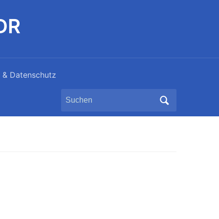
DDR
 & Datenschutz
Search
for: