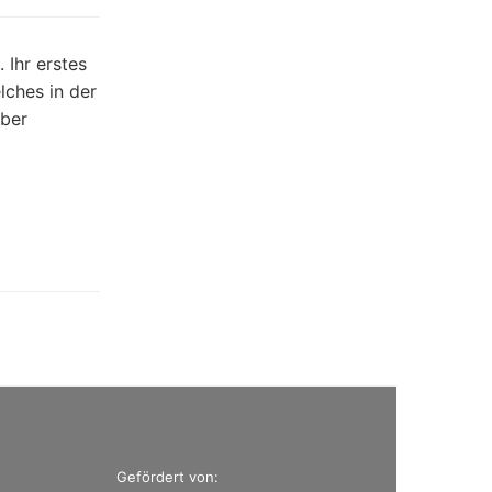
 Ihr erstes
lches in der
über
Gefördert von: