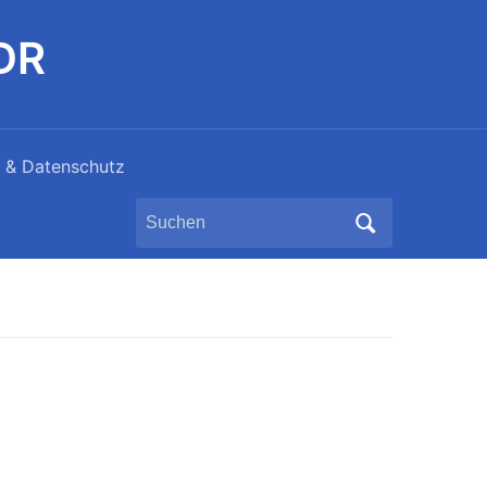
DDR
 & Datenschutz
Search
for: