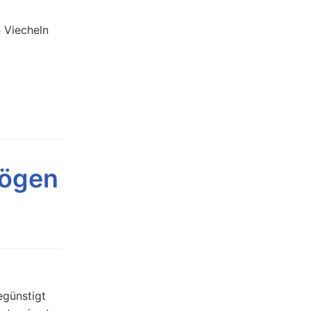
 Viecheln
bögen
egünstigt