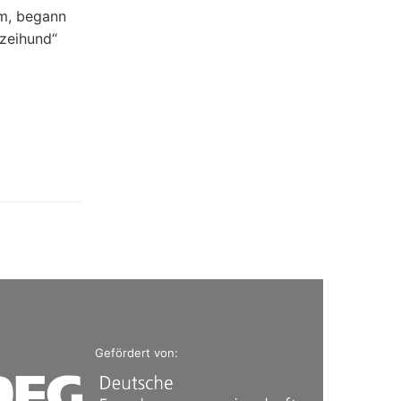
hm, begann
izeihund“
Gefördert von: