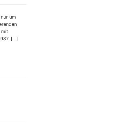
t nur um
ierenden
 mit
987. […]