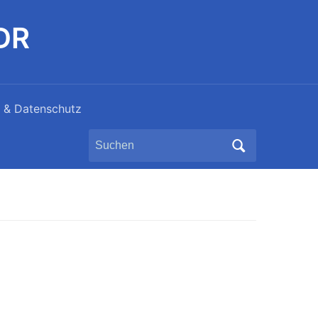
DDR
 & Datenschutz
Search
for: