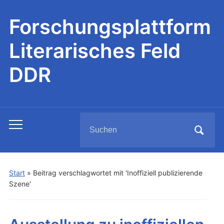
Forschungsplattform
Literarisches Feld
DDR
Search
Toggle
for:
mobile
menu
Start
»
Beitrag verschlagwortet mit 'Inoffiziell publizierende
Szene'