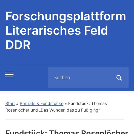
Forschungsplattform
Literarisches Feld
DDR
Search
Toggle
for:
mobile
menu
Start
»
Porträts & Fundstücke
»
Fundstück: Thomas
Rosenlöcher und „Das Wunder, das zu Fuß ging“
Fundstück: Thomas Rosenlöcher